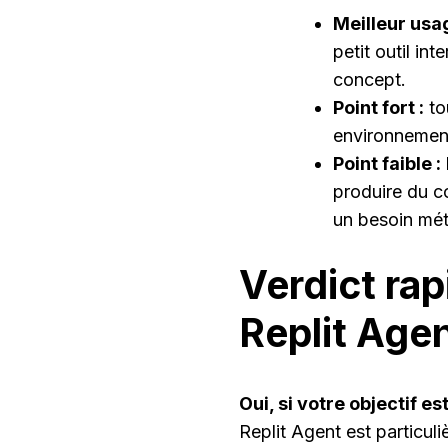
Meilleur usag
petit outil i
concept.
Point fort :
to
environnement
Point faible :
produire du c
un besoin méti
Verdict rapi
Replit Agen
Oui, si votre objectif e
Replit Agent est particul