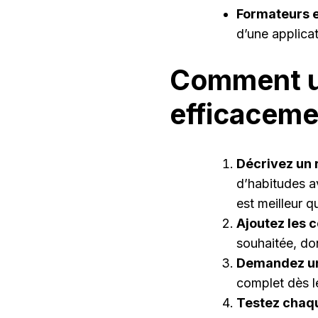
Formateurs e
d’une applica
Comment ut
efficaceme
Décrivez un 
d’habitudes a
est meilleur q
Ajoutez les 
souhaitée, do
Demandez un
complet dès l
Testez chaq