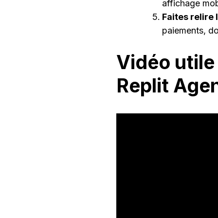
affichage mobi
Faites relire
paiements, do
Vidéo util
Replit Age