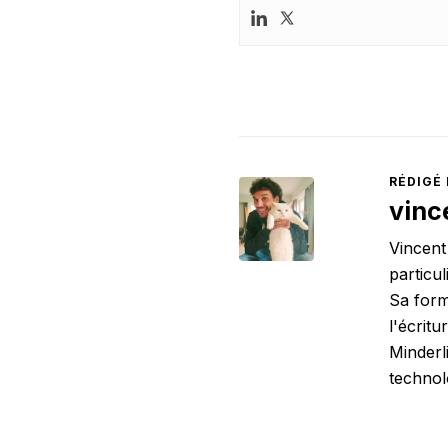
RÉDIGÉ 
vinc
Vincent
particul
Sa form
l'écrit
Minderl
technol