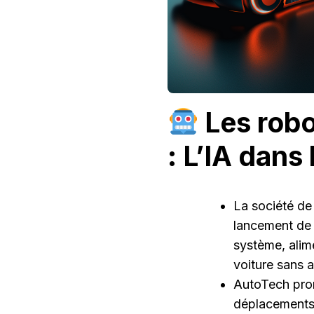
Les robo
: L’IA dans
La société de
lancement de
système, alime
voiture sans 
AutoTech prom
déplacements p