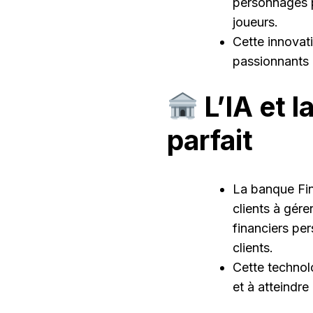
personnages p
joueurs.
Cette innovati
passionnants 
L’IA et l
parfait
La banque FinT
clients à gére
financiers pe
clients.
Cette technol
et à atteindre