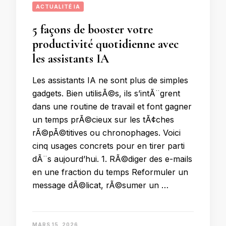
ACTUALITÉ IA
5 façons de booster votre
productivité quotidienne avec
les assistants IA
Les assistants IA ne sont plus de simples
gadgets. Bien utilisÃ©s, ils s’intÃ¨grent
dans une routine de travail et font gagner
un temps prÃ©cieux sur les tÃ¢ches
rÃ©pÃ©titives ou chronophages. Voici
cinq usages concrets pour en tirer parti
dÃ¨s aujourd’hui. 1. RÃ©diger des e-mails
en une fraction du temps Reformuler un
message dÃ©licat, rÃ©sumer un …
MARS 15, 2026