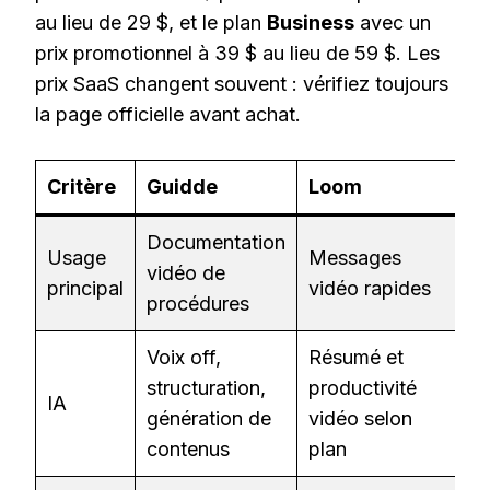
au lieu de 29 $, et le plan
Business
avec un
prix promotionnel à 39 $ au lieu de 59 $. Les
prix SaaS changent souvent : vérifiez toujours
la page officielle avant achat.
Critère
Guidde
Loom
S
Documentation
Usage
Messages
G
vidéo de
principal
vidéo rapides
p
procédures
Voix off,
Résumé et
structuration,
productivité
D
IA
génération de
vidéo selon
a
contenus
plan