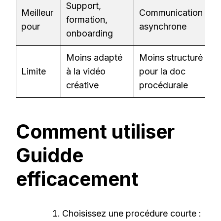
Support,
P
Meilleur
Communication
formation,
éc
pour
asynchrone
onboarding
il
Moins adapté
Moins structuré
M
Limite
à la vidéo
pour la doc
v
créative
procédurale
Comment utiliser
Guidde
efficacement
Choisissez une procédure courte :