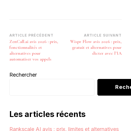
Navigation
ARTICLE PRÉCÉDENT
ARTICLE SUIVANT
ZenCall.ai avis 2026 : prix,
Wispr Flow avis 2026 : prix,
d’article
fonctionnalités et
gratuit et alternatives pour
alternatives pour
dicter avec l’IA
automatiser vos appels
Rechercher
Rech
Les articles récents
Rankscale AI avis : prix, limites et alternatives