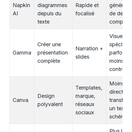
Napkin
diagrammes
Rapide et
générate
AI
depuis du
focalisé
de deck
texte
complet
Visuels
Créer une
spécifiq
Narration +
Gamma
présentation
parfois
slides
complète
moins
contrôlab
Moins
Templates,
direct po
Design
marque,
Canva
transfor
polyvalent
réseaux
un texte 
sociaux
schéma
Plus lour