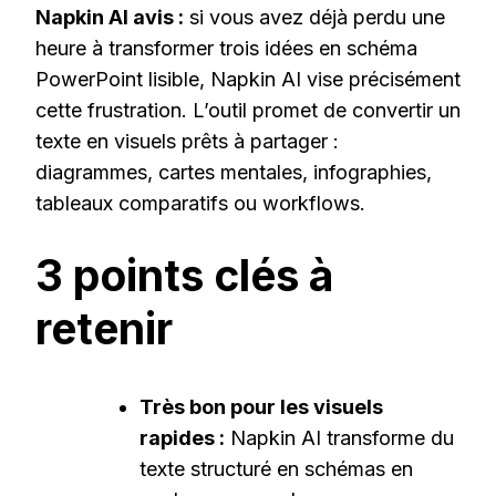
Napkin AI avis :
si vous avez déjà perdu une
AVIS
:
heure à transformer trois idées en schéma
PRIX,
PowerPoint lisible, Napkin AI vise précisément
USAGES
ET
cette frustration. L’outil promet de convertir un
MEILLEURES
texte en visuels prêts à partager :
ALTERNATIVES
EN
diagrammes, cartes mentales, infographies,
2026
tableaux comparatifs ou workflows.
3 points clés à
retenir
Très bon pour les visuels
rapides :
Napkin AI transforme du
texte structuré en schémas en