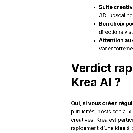
Suite créative
3D, upscaling
Bon choix pou
directions vis
Attention aux
varier forteme
Verdict rapi
Krea AI ?
Oui, si vous créez régu
publicités, posts sociau
créatives. Krea est parti
rapidement d’une idée à p