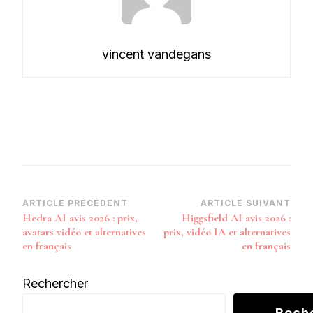
vincent vandegans
Navigation
ARTICLE PRÉCÉDENT
ARTICLE SUIVANT
Hedra AI avis 2026 : prix,
Higgsfield AI avis 2026 :
d’article
avatars vidéo et alternatives
prix, vidéo IA et alternatives
en français
en français
Rechercher
Rech