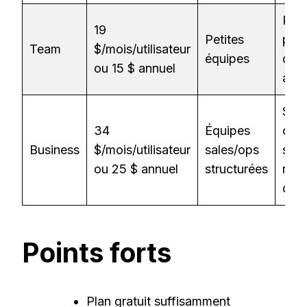
Rec
19
Petites
part
Team
$/mois/utilisateur
équipes
doss
ou 15 $ annuel
aler
Syn
34
Équipes
coac
Business
$/mois/utilisateur
sales/ops
scor
ou 25 $ annuel
structurées
réte
don
Points forts
Plan gratuit suffisamment