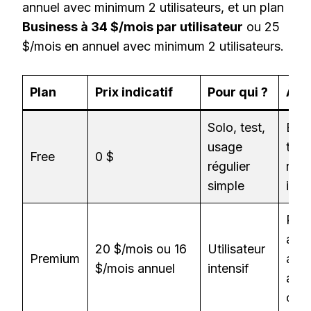
annuel avec minimum 2 utilisateurs, et un plan
Business à 34 $/mois par utilisateur
ou 25
$/mois en annuel avec minimum 2 utilisateurs.
Plan
Prix indicatif
Pour qui ?
À re
Solo, test,
Enre
usage
tran
Free
0 $
régulier
rés
simple
illim
Rés
ava
20 $/mois ou 16
Utilisateur
Premium
acti
$/mois annuel
intensif
assi
conv