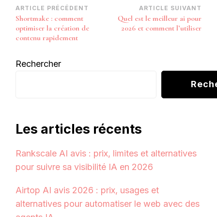
Navigation
ARTICLE PRÉCÉDENT
ARTICLE SUIVANT
Shortmake : comment
Quel est le meilleur ai pour
d’article
optimiser la création de
2026 et comment l’utiliser
contenu rapidement
Rechercher
Rech
Les articles récents
Rankscale AI avis : prix, limites et alternatives
pour suivre sa visibilité IA en 2026
Airtop AI avis 2026 : prix, usages et
alternatives pour automatiser le web avec des