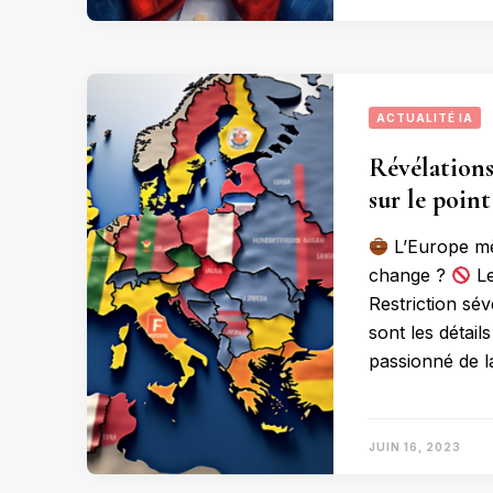
ACTUALITÉ IA
Révélations 
sur le poin
L’Europe mèn
change ?
Le
Restriction sév
sont les détai
passionné de l
JUIN 16, 2023