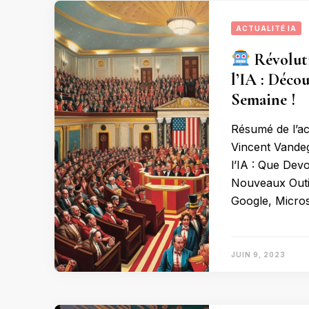
ACTUALITÉ IA
Révoluti
l’IA : Déco
Semaine !
Résumé de l’ac
Vincent Vande
l’IA : Que De
Nouveaux Outil
Google, Micros
JUIN 9, 2023