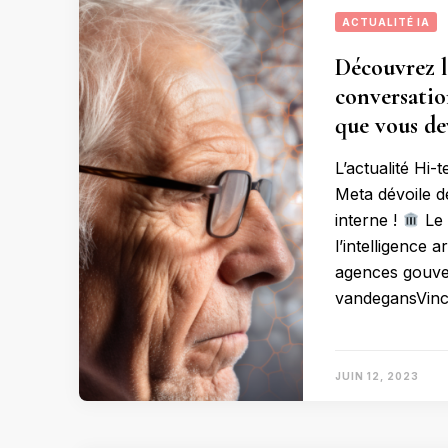
ACTUALITÉ IA
Découvrez l
conversatio
que vous de
L’actualité Hi-
Meta dévoile d
interne !
Le 
l’intelligence art
agences gouve
vandegansVince
JUIN 12, 2023