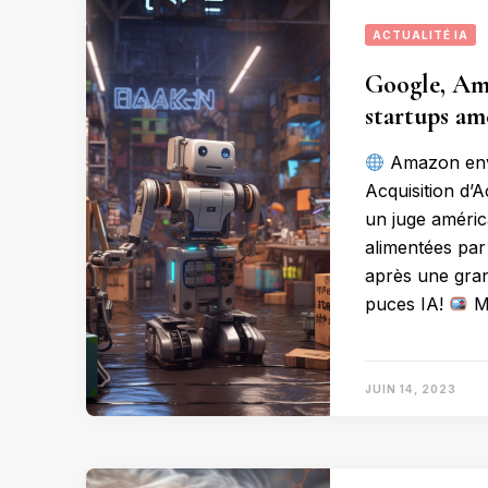
ACTUALITÉ IA
Google, Ama
startups am
Amazon envi
Acquisition d’
un juge améric
alimentées par 
après une gra
puces IA!
Me
JUIN 14, 2023